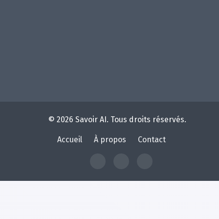
© 2026 Savoir AI. Tous droits réservés.
Accueil
À propos
Contact
À
Contact
Home
propos
de
Savoir
AI