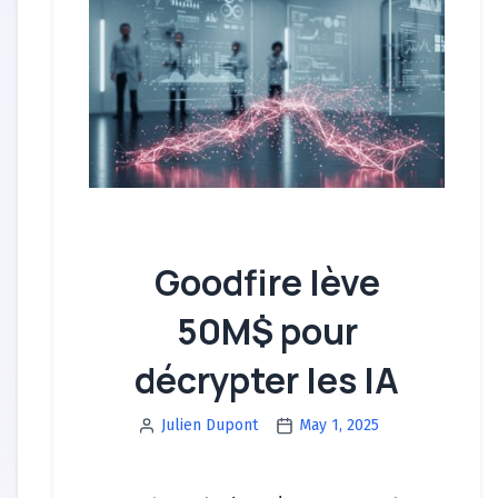
Goodfire lève
50M$ pour
décrypter les IA
Julien Dupont
May 1, 2025