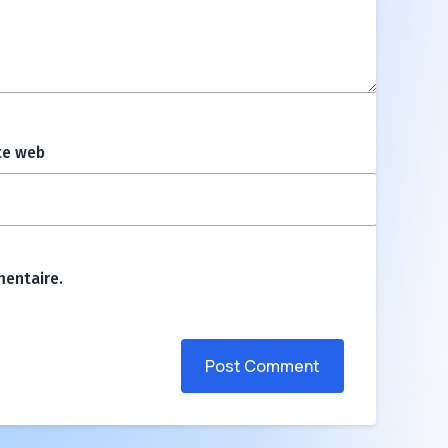
te web
entaire.
Post Comment