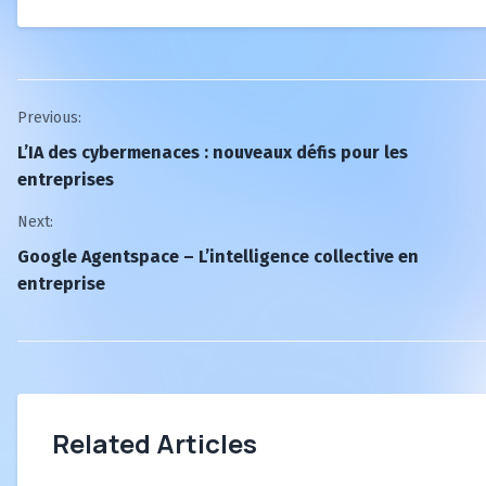
Post
Previous:
L’IA des cybermenaces : nouveaux défis pour les
navigation
entreprises
Next:
Google Agentspace – L’intelligence collective en
entreprise
Related Articles