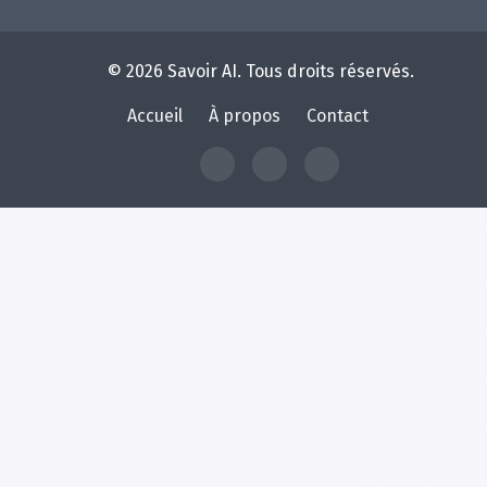
© 2026 Savoir AI. Tous droits réservés.
Accueil
À propos
Contact
À
Contact
Home
propos
de
Savoir
AI