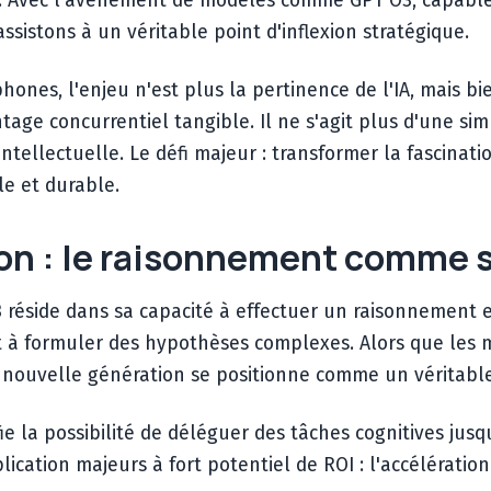
il. Avec l'avènement de modèles comme GPT O3, capabl
sistons à un véritable point d'inflexion stratégique.
hones, l'enjeu n'est plus la pertinence de l'IA, mais bi
ge concurrentiel tangible. Il ne s'agit plus d'une si
 intellectuelle. Le défi majeur : transformer la fascin
le et durable.
ion : le raisonnement comme 
3 réside dans sa capacité à effectuer un raisonnement 
à formuler des hypothèses complexes. Alors que les m
e nouvelle génération se positionne comme un véritable
ifie la possibilité de déléguer des tâches cognitives ju
lication majeurs à fort potentiel de ROI : l'accélératio