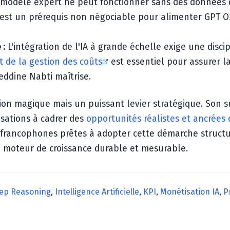
modèle expert ne peut fonctionner sans des données d
est un prérequis non négociable pour alimenter GPT O3
 :
L'intégration de l'IA à grande échelle exige une disc
t de la gestion des coûts
est essentiel pour assurer la
ddine Nabti maîtrise.
tion magique mais un puissant levier stratégique. Son 
isations à cadrer des
opportunités réalistes et ancrées
 francophones prêtes à adopter cette démarche structu
 moteur de croissance durable et mesurable.
ep Reasoning
,
Intelligence Artificielle
,
KPI
,
Monétisation IA
,
P