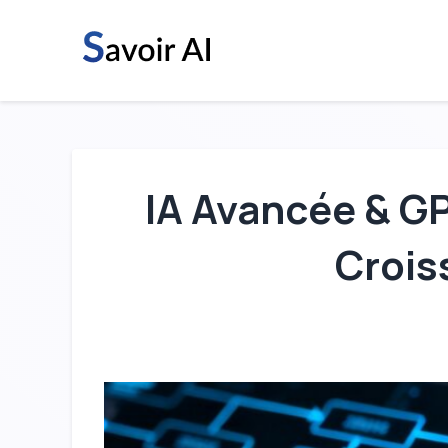
Aller
au
contenu
IA Avancée & G
Crois