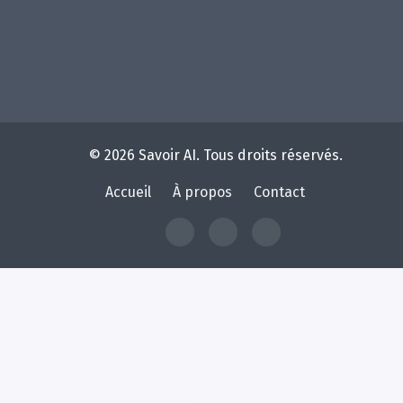
© 2026 Savoir AI. Tous droits réservés.
Accueil
À propos
Contact
À
Contact
Home
propos
de
Savoir
AI