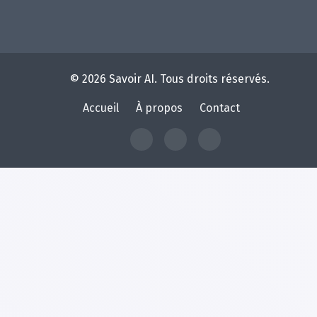
© 2026 Savoir AI. Tous droits réservés.
Accueil
À propos
Contact
À
Contact
Home
propos
de
Savoir
AI