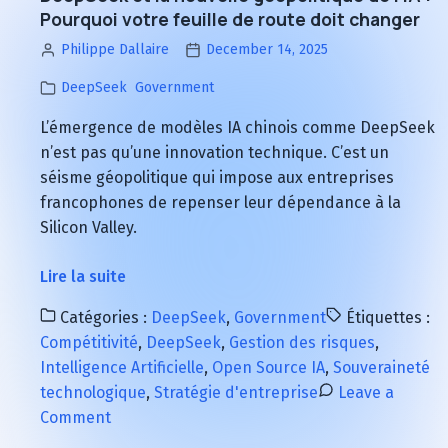
Pourquoi votre feuille de route doit changer
Philippe Dallaire
December 14, 2025
DeepSeek
Government
L’émergence de modèles IA chinois comme DeepSeek
n’est pas qu’une innovation technique. C’est un
séisme géopolitique qui impose aux entreprises
francophones de repenser leur dépendance à la
Silicon Valley.
à
Lire la suite
propos
Catégories :
DeepSeek
,
Government
Étiquettes :
de
Compétitivité
,
DeepSeek
,
Gestion des risques
,
DeepSeek
Intelligence Artificielle
,
Open Source IA
,
Souveraineté
et
technologique
,
Stratégie d'entreprise
Leave a
la
on
Comment
nouvelle
DeepSeek