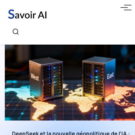
Aller
Menu
au
contenu
Recherche
DeepSeek et la nouvelle géopolitique de l’IA :