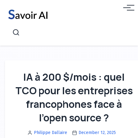
Aller
Menu
au
contenu
Recherche
IA à 200 $/mois : quel
TCO pour les entreprises
francophones face à
l’open source ?
Philippe Dallaire
December 12, 2025