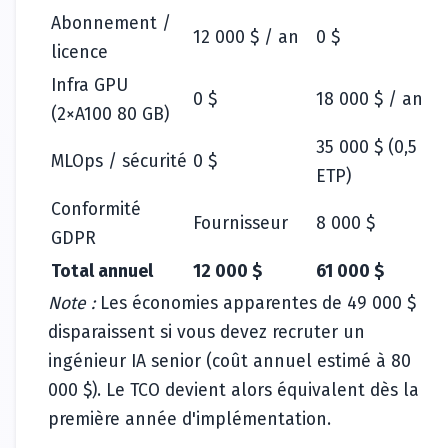
Abonnement /
12 000 $ / an
0 $
licence
Infra GPU
0 $
18 000 $ / an
(2×A100 80 GB)
35 000 $ (0,5
MLOps / sécurité
0 $
ETP)
Conformité
Fournisseur
8 000 $
GDPR
Total annuel
12 000 $
61 000 $
Note :
Les économies apparentes de 49 000 $
disparaissent si vous devez recruter un
ingénieur IA senior (coût annuel estimé à 80
000 $). Le TCO devient alors équivalent dès la
première année d'implémentation.