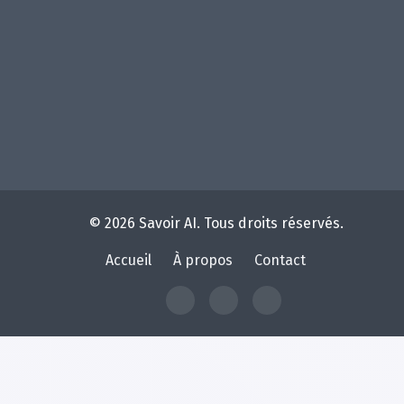
© 2026 Savoir AI. Tous droits réservés.
Accueil
À propos
Contact
À
Contact
Home
propos
de
Savoir
AI