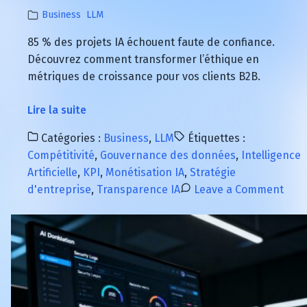
Business
LLM
85 % des projets IA échouent faute de confiance.
Découvrez comment transformer l’éthique en
métriques de croissance pour vos clients B2B.
à
Lire la suite
propos
Catégories :
Business
,
LLM
Étiquettes :
de
Compétitivité
,
Gouvernance des données
,
Intelligence
IA
Artificielle
,
KPI
,
Monétisation IA
,
Stratégie
B2B
on
d'entreprise
,
Transparence IA
Leave a Comment
Stratégique
IA
:
B2B
Transformez
Stra
l’Éthique
:
en
Tran
Avantage
l’Ét
Concurrentiel