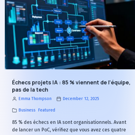
:
gratuites
fin
et
des
nouveau
données
goulot
gratuites
d’étranglement
et
stratégique
nouveau
goulot
d’étranglement
stratégique
Échecs projets IA : 85 % viennent de l’équipe,
pas de la tech
Emma Thompson
December 12, 2025
Business
Featured
85 % des échecs en IA sont organisationnels. Avant
de lancer un PoC, vérifiez que vous avez ces quatre