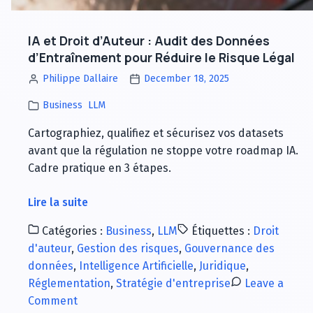
ROI
mesurable
IA et Droit d’Auteur : Audit des Données
d’Entraînement pour Réduire le Risque Légal
Philippe Dallaire
December 18, 2025
Business
LLM
Cartographiez, qualifiez et sécurisez vos datasets
avant que la régulation ne stoppe votre roadmap IA.
Cadre pratique en 3 étapes.
à
Lire la suite
propos
Catégories :
Business
,
LLM
Étiquettes :
Droit
de
d'auteur
,
Gestion des risques
,
Gouvernance des
IA
données
,
Intelligence Artificielle
,
Juridique
,
et
Réglementation
,
Stratégie d'entreprise
Leave a
Droit
on
Comment
d’Auteur