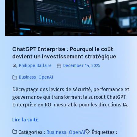
en
Mesurable
Avan
Conc
Mesu
ChatGPT Enterprise : Pourquoi le coût
devient un investissement stratégique
Philippe Dallaire
December 14, 2025
Business
OpenAI
Décryptage des leviers de sécurité, performance et
gouvernance qui transforment le surcoût ChatGPT
Enterprise en ROI mesurable pour les directions IA.
à
Lire la suite
propos
Catégories :
Business
,
OpenAI
Étiquettes :
de