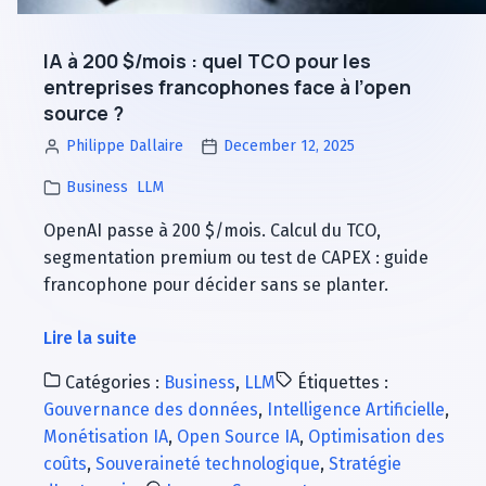
la
tech
IA à 200 $/mois : quel TCO pour les
entreprises francophones face à l’open
source ?
Philippe Dallaire
December 12, 2025
Business
LLM
OpenAI passe à 200 $/mois. Calcul du TCO,
segmentation premium ou test de CAPEX : guide
francophone pour décider sans se planter.
à
Lire la suite
propos
Catégories :
Business
,
LLM
Étiquettes :
de
Gouvernance des données
,
Intelligence Artificielle
,
IA
Monétisation IA
,
Open Source IA
,
Optimisation des
à
coûts
,
Souveraineté technologique
,
Stratégie
200