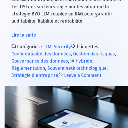
Les DSI des secteurs réglementés adoptent la
stratégie BYO LLM couplée au RAG pour garantir
auditabilité, fiabilité et rentabilité.
à
Lire la suite
propos
Catégories :
LLM
,
Security
Étiquettes :
de
Confidentialité des données
,
Gestion des risques
,
IA
Gouvernance des données
,
IA Hybride
,
Souveraine
Réglementation
,
Souveraineté technologique
,
:
on
Stratégie d'entreprise
Leave a Comment
BYO
IA
LLM
Souveraine
et
:
RAG,
BYO
la
LLM
stratégie
et
gagnante
RAG,
des