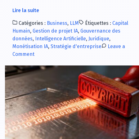
à
Lire la suite
propos
Catégories :
Business
,
LLM
Étiquettes :
Capital
de
Humain
,
Gestion de projet IA
,
Gouvernance des
Intelligence
données
,
Intelligence Artificielle
,
Juridique
,
Artificielle
Monétisation IA
,
Stratégie d'entreprise
Leave a
Juridique
on
Comment
:
Intelligence
Cadre
Artificielle
stratégique
Juridique
pour
:
transformer
Cadre
l’investissement
stratégique
en
pour
ROI
transformer
mesurable
l’investissement
en