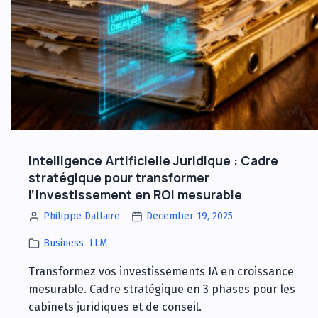
transformer
étapes
200
pour
€/mois
transformer
en
200
investissement
€/mois
à
en
300
investissement
%
à
ROI
300
Intelligence Artificielle Juridique : Cadre
%
stratégique pour transformer
ROI
l’investissement en ROI mesurable
Philippe Dallaire
December 19, 2025
Business
LLM
Transformez vos investissements IA en croissance
mesurable. Cadre stratégique en 3 phases pour les
cabinets juridiques et de conseil.