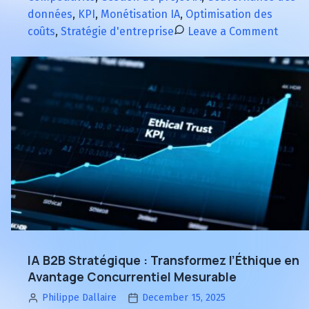
Conseil
données
,
KPI
,
Monétisation IA
,
Optimisation des
d’administration
on
coûts
,
Stratégie d'entreprise
Leave a Comment
:
Consei
un
d’admi
cadre
:
stratégique
un
pour
cadre
démontrer
strat
le
pour
ROI
démon
de
le
l’IA
ROI
et
de
piloter
l’IA
la
et
IA B2B Stratégique : Transformez l’Éthique en
croissance
pilote
Avantage Concurrentiel Mesurable
la
Philippe Dallaire
December 15, 2025
crois