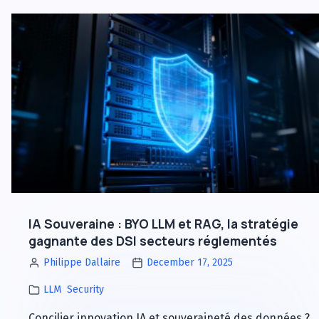
IA
:
et
Audit
Droit
des
d’Auteur
Données
:
d’Entraînement
Audit
pour
des
Réduire
Données
le
d’Entraînement
Risque
pour
Légal
Réduire
le
Risque
IA Souveraine : BYO LLM et RAG, la stratégie
Légal
gagnante des DSI secteurs réglementés
Philippe Dallaire
December 17, 2025
LLM
Security
Concilier innovation IA et souveraineté des données ?