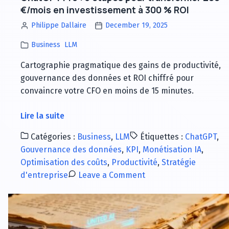
€/mois en investissement à 300 % ROI
Philippe Dallaire
December 19, 2025
Business
LLM
Cartographie pragmatique des gains de productivité,
gouvernance des données et ROI chiffré pour
convaincre votre CFO en moins de 15 minutes.
à
Lire la suite
propos
Catégories :
Business
,
LLM
Étiquettes :
ChatGPT
,
de
Gouvernance des données
,
KPI
,
Monétisation IA
,
ChatGPT
Optimisation des coûts
,
Productivité
,
Stratégie
Pro
on
d'entreprise
Leave a Comment
:
ChatGPT
3
Pro
étapes
:
pour
3