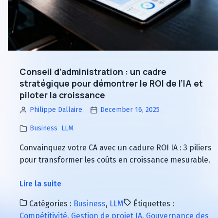
la
DSI
stratégie
secteurs
gagnante
réglementés
des
DSI
secteurs
Conseil d’administration : un cadre
réglementés
stratégique pour démontrer le ROI de l’IA et
piloter la croissance
Philippe Dallaire
December 16, 2025
Business
LLM
Convainquez votre CA avec un cadure ROI IA : 3 piliers
pour transformer les coûts en croissance mesurable.
à
Lire la suite
propos
Catégories :
Business
,
LLM
Étiquettes :
de
Compétitivité
,
Gestion de projet IA
,
Gouvernance des