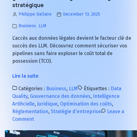
stratégique
Philippe Dallaire
December 13, 2025
Business
LLM
L’accès aux données légales devient le facteur clé de
succès des LLM. Découvrez comment sécuriser vos
pipelines sans faire exploser le coût total de
possession (TCO).
à
Lire la suite
propos
Catégories :
Business
,
LLM
Étiquettes :
Data
de
Quality
,
Gouvernance des données
,
Intelligence
Intelligence
Artificielle
,
Juridique
,
Optimisation des coûts
,
Artificielle
Réglementation
,
Stratégie d'entreprise
Leave a
:
on
Comment
fin
Intelligence
des
Artificielle
données