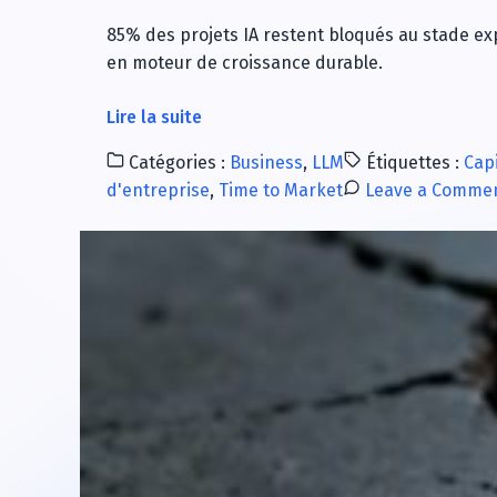
85% des projets IA restent bloqués au stade exp
en moteur de croissance durable.
à
Lire la suite
propos
Catégories :
Business
,
LLM
Étiquettes :
Cap
de
d'entreprise
,
Time to Market
Leave a Comme
Intelligence
artificielle
:
3
structures
d’équipe
pour
passer
du
PoC
à