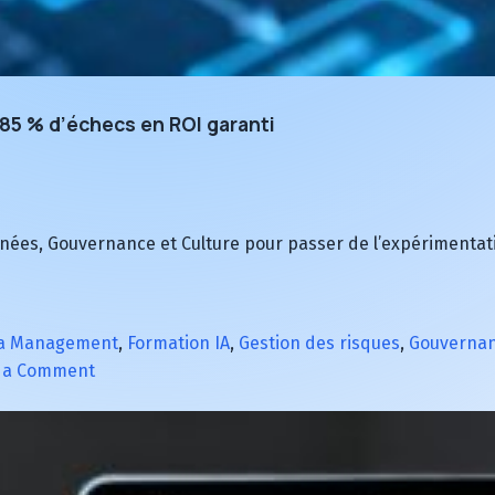
 85 % d’échecs en ROI garanti
onnées, Gouvernance et Culture pour passer de l’expérimentat
a Management
,
Formation IA
,
Gestion des risques
,
Gouvernan
on
 a Comment
Projets
IA
:
Le