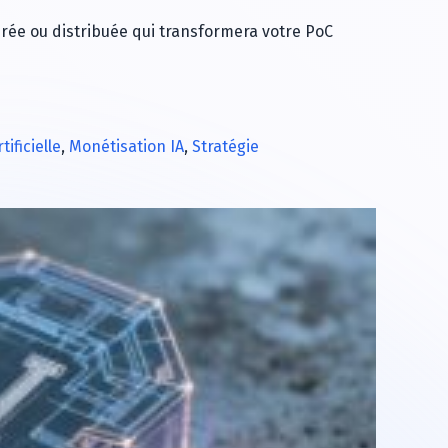
érée ou distribuée qui transformera votre PoC
tificielle
,
Monétisation IA
,
Stratégie