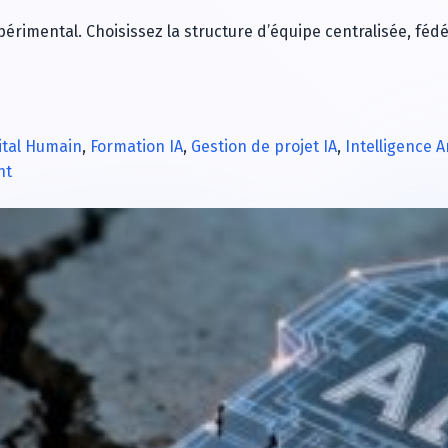
érimental. Choisissez la structure d’équipe centralisée, féd
ital Humain
,
Formation IA
,
Gestion de projet IA
,
Intelligence Ar
on
nt
Intelligence
artificielle
:
3
structures
d’équipe
pour
passer
du
PoC
à