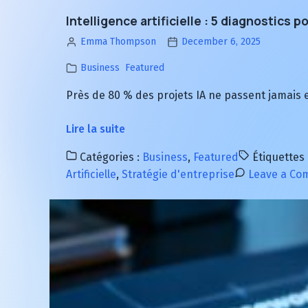
Intelligence artificielle : 5 diagnostics p
Emma Thompson
December 6, 2025
Business
Featured
Près de 80 % des projets IA ne passent jamais e
à
Lire la suite
propos
Catégories :
Business
,
Featured
Étiquettes 
de
Artificielle
,
Stratégie d'entreprise
Leave a C
Intelligence
artificielle
:
5
diagnostics
pour
éviter
l’échec