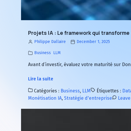
Projets IA : Le framework qui transforme
Philippe Dallaire
December 1, 2025
Business
LLM
Avant d’investir, évaluez votre maturité sur D
à
Lire la suite
propos
Catégories :
Business
,
LLM
Étiquettes :
Dat
de
Monétisation IA
,
Stratégie d'entreprise
Leave
Projets
IA
:
Le
framework