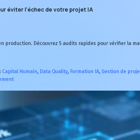
our éviter l’échec de votre projet IA
n production. Découvrez 5 audits rapides pour vérifier la mat
:
Capital Humain
,
Data Quality
,
Formation IA
,
Gestion de proje
on
omment
Intelligence
artificielle
:
5
diagnostics
pour
éviter